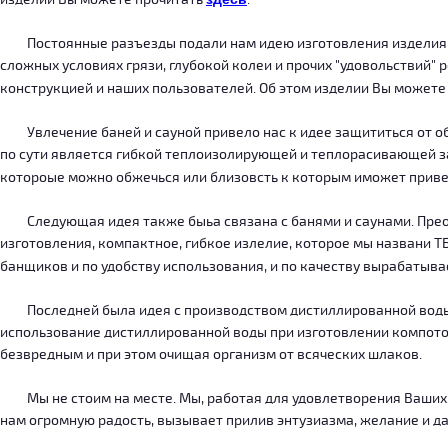
Постоянные разъезды подали нам идею изготовления изделия, ко
сложных условиях грязи, глубокой колеи и прочих "удовольствий" 
конструкцией и наших пользователей. Об этом изделии Вы можете
Увлечение баней и сауной привело нас к идее защититься от об
по сути является гибкой теплоизолирующей и теплорасивающей зав
котороые можно обжечься или близовсть к которым иможет приве
Следующая идея также быьа связана с банями и саунами. Преодо
изготовления, компактное, гибкое излелие, которое мы названи 
банщиков и по удобству использования, и по качеству вырабатыв
Последней была идея с производством дистиллированной воды, к
использование дистиллированной воды при изготовлении компотов
безвредным и при этом очищая организм от всяческих шлаков.
Мы не стоим на месте. Мы, работая для удовлетворения Ваших ну
нам огромную радость, вызывает прилив энтузиазма, желание и дал