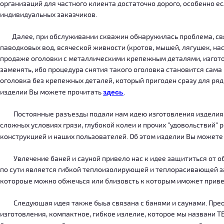
организаций для частного клиента достаточно дорого, особенно есл
индивидуальных заказчиков.
Далее, при обслуживании скважин обнаружилась проблема, связ
паводковых вод, всяческой живности (кротов, мышей, лягушек, на
продаже оголовки с металлическими крепежным деталями, изготов
заменять, ибо процедура снятия такого оголовка становится сама
оголовка без крепежных деталей, который пригоден сразу для ряда
изделии Вы можете прочитать
здесь
.
Постоянные разъезды подали нам идею изготовления изделия, ко
сложных условиях грязи, глубокой колеи и прочих "удовольствий" 
конструкцией и наших пользователей. Об этом изделии Вы можете
Увлечение баней и сауной привело нас к идее защититься от об
по сути является гибкой теплоизолирующей и теплорасивающей зав
котороые можно обжечься или близовсть к которым иможет приве
Следующая идея также быьа связана с банями и саунами. Преодо
изготовления, компактное, гибкое излелие, которое мы названи 