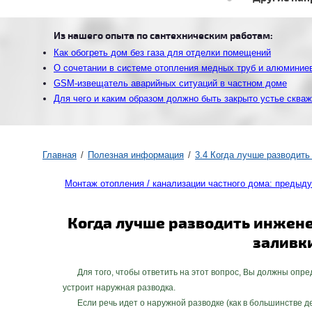
Из нашего опыта по сантехническим работам:
Как обогреть дом без газа для отделки помещений
О сочетании в системе отопления медных труб и алюминие
GSM-извещатель аварийных ситуаций в частном доме
Для чего и каким образом должно быть закрыто устье сква
Главная
Полезная информация
3.4 Когда лучше разводит
Монтаж отопления / канализации частного дома: предыд
Когда лучше разводить инжене
заливк
Для того, чтобы ответить на этот вопрос, Вы должны опреде
устроит наружная разводка.
Если речь идет о наружной разводке (как в большинстве дер