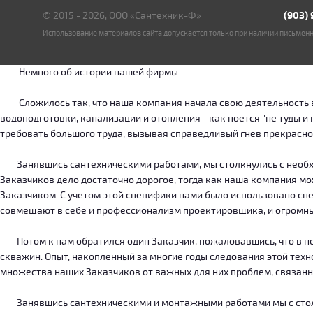
© 2015 - 2026, ООО «Сантехник-Ф»
(903)
Использование материалов сайта допускается только при наличии письмен
Немного об истории нашей фирмы.
Сложилось так, что наша компания начала свою деятельность в о
водоподготовки, канализации и отопления - как поется "не туды 
требовать большого труда, вызывая справедливый гнев прекрасн
Занявшись сантехническими работами, мы столкнулись с необход
Заказчиков дело достаточно дорогое, тогда как наша компания м
Заказчиком. С учетом этой специфики нами было использовано сп
совмещают в себе и профессионализм проектировщика, и огромн
Потом к нам обратился один Заказчик, пожаловавшись, что в нег
скважин. Опыт, накопленный за многие годы следования этой тех
множества наших Заказчиков от важных для них проблем, связанн
Занявшись сантехническими и монтажными работами мы с столкн