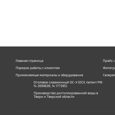
Главная страница
Прайс-
Порядок работы с клиентом
Фотогр
Применяемые материалы и оборудование
Галере
Оголовок скважинный ОС-У (ОСУ, патент РФ
№ 2699638, № 177395)
Производство дистиллированной воды в
Твери и Тверской области