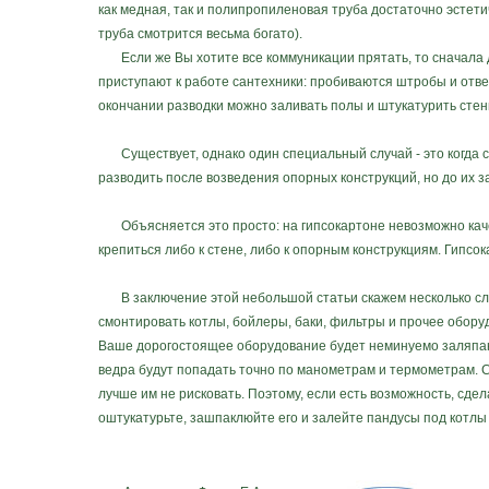
как медная, так и полипропиленовая труба достаточно эстети
труба смотрится весьма богато).
Если же Вы хотите все коммуникации прятать, то сначала д
приступают к работе сантехники: пробиваются штробы и отвер
окончании разводки можно заливать полы и штукатурить стен
Существует, однако один специальный случай - это когда с
разводить после возведения опорных конструкций, но до их 
Объясняется это просто: на гипсокартоне невозможно качес
крепиться либо к стене, либо к опорным конструкциям. Гипсок
В заключение этой небольшой статьи скажем несколько слов
смонтировать котлы, бойлеры, баки, фильтры и прочее оборуд
Ваше дорогостоящее оборудование будет неминуемо заляпано
ведра будут попадать точно по манометрам и термометрам. С
лучше им не рисковать. Поэтому, если есть возможность, сде
оштукатурьте, зашпаклюйте его и залейте пандусы под котлы