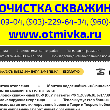
ОЧИСТКА СКВАЖИ
09-04, (903)-229-64-34, (960)
www.otmivka.ru
антии
Энциклопедия сантехработ
Полезная информация
нт РФ № 2699638, № 177395)
Производство дистиллированной воды 
ЗАКАЗАТЬ ВЫЕЗД ИНЖЕНЕРА-ЗАМЕРЩИКА -
БЕСПЛАТНО
нтаж отопления
Монтаж водоснабжения/канализ
стка скважины от ила и песка
оловок скважинный ОС-У (ОСУ, патенты РФ №2699638, №17739
плоизлирующая гирлянда
Теплоккумулятор банный
оизводство дистиллированной воды в Твери и Тверской обл
угие направления работ нашей организации