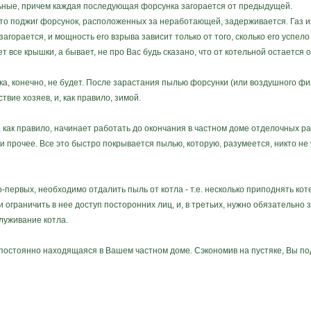
льные, причем каждая последующая форсунка загорается от предыдущей.
поджиг форсунок, расположенных за неработающей, задерживается. Газ из н
загорается, и мощность его взрыва зависит только от того, сколько его успело
 все крышки, а бывает, не про Вас будь сказано, что от котельной остается 
 конечно, не будет. После зарастания пылью форсунки (или воздушного филь
твие хозяев, и, как правило, зимой.
как правило, начинает работать до окончания в частном доме отделочных ра
 прочее. Все это быстро покрывается пылью, которую, разумеется, никто не у
вых, необходимо отдалить пыль от котла - т.е. несколько приподнять котел
 и ограничить в нее доступ посторонних лиц, и, в третьих, нужно обязательн
луживание котла.
постоянно находящаяся в Вашем частном доме. Сэкономив на пустяке, Вы подв