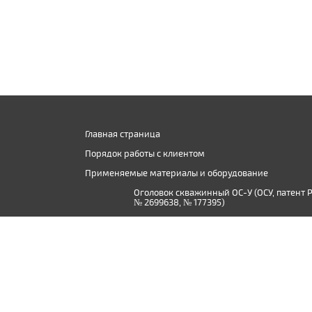
Главная страница
Порядок работы с клиентом
Применяемые материалы и оборудование
Оголовок скважинный ОС-У (ОСУ, патент 
№ 2699638, № 177395)
Производство дистиллированной воды в
Твери и Тверской области
© 2015 - 2026, ООО «Сантехник-Ф»