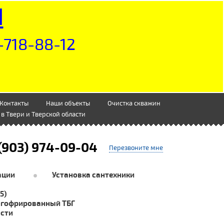
Н
-718-88-12
Контакты
Наши объекты
Очистка скважин
в Твери и Тверской области
(903) 974-09-04
Перезвоните мне
ации
Установка сантехники
5)
 гофрированный ТБГ
асти