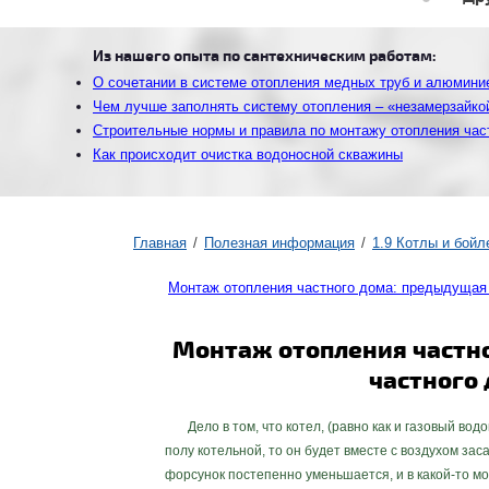
Из нашего опыта по сантехническим работам:
О сочетании в системе отопления медных труб и алюмини
Чем лучше заполнять систему отопления – «незамерзайко
Строительные нормы и правила по монтажу отопления час
Как происходит очистка водоносной скважины
Главная
Полезная информация
1.9 Котлы и бойл
Монтаж отопления частного дома: предыдущая
Монтаж отопления частно
частного
Дело в том, что котел, (равно как и газовый водо
полу котельной, то он будет вместе с воздухом за
форсунок постепенно уменьшается, и в какой-то мо