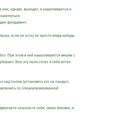
их, однако, выходит, и накапливается в
 накопиться.
один фундамент.
тра, если он есть) он просто когда-нибудь
бот. При этом в ней накапливаются мешки с
бирает. Всю эту пыль сосет в себя котел.
 над полом (установить его на пандус).
о заключить со специализированной
ергаете опасности себя, своих близких, и