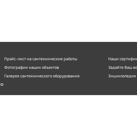
Прайс-лист на сантехнические работы
Наши сертифик
Фотографии наших объектов
Задайте Ваш в
Галерея сантехнического оборудования
Энциклопедия 
РФ
(903) 974-09-04
inbox@santexnic.ru