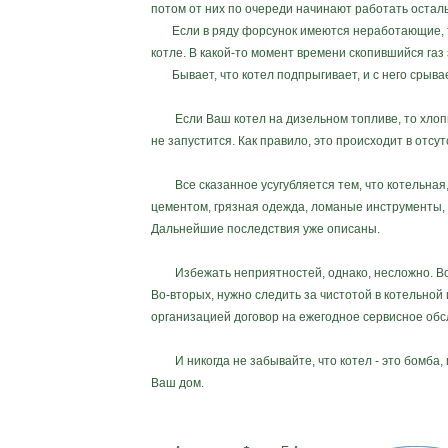
потом от них по очереди начинают работать оста
Если в ряду форсунок имеются неработающие, то 
котле. В какой-то момент времени скопившийся газ 
Бывает, что котел подпрыгивает, и с него срывает
Если Ваш котел на дизельном топливе, то хлопка,
не запустится. Как правило, это происходит в отсутс
Все сказанное усугубляется тем, что котельная, 
цементом, грязная одежда, ломаные инструменты, и
Дальнейшие последствия уже описаны.
Избежать неприятностей, однако, несложно. Во-пер
Во-вторых, нужно следить за чистотой в котельной
организацией договор на ежегодное сервисное обс
И никогда не забывайте, что котел - это бомба, 
Ваш дом.