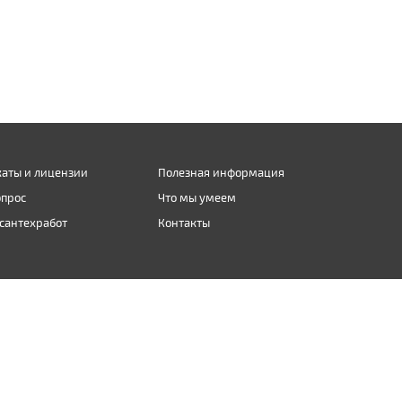
аты и лицензии
Полезная информация
опрос
Что мы умеем
сантехработ
Контакты
Карта сайта