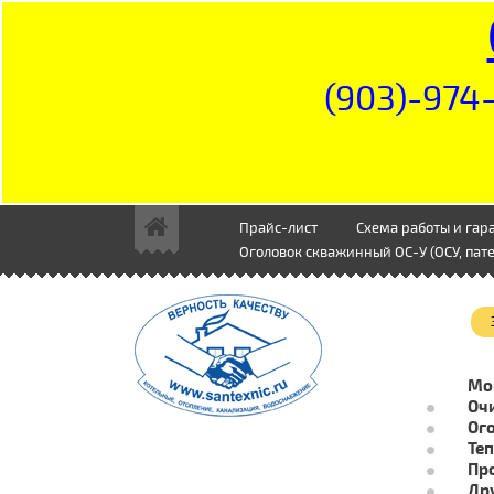
(903)-974-
Прайс-лист
Схема работы и гар
Оголовок скважинный ОС-У (ОСУ, пате
Мо
Очи
Ог
Те
Пр
Др