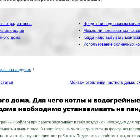
евых радиаторов
Вредят ли водоносным сква
й» или водой
Можно ли пользоваться скваж
тного дома
Когда надо вызывать монтаж
Использование солнечных ко
еры на пандусах
 статья
Монтаж отопления частного дома: 
го дома. Для чего котлы и водогрейные
 дома необходимо устанавливать на па
грейный бойлер) при работе засасывает в себя воздух - он необходим для го
сасывать и пыль с пола. В топке котла пыль откладывается на форсунках гор
мент часть форсунок перестает работать. Поджиг котла работает так, что сн