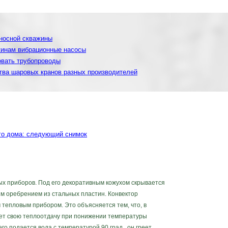
оносной скважины
жинам вибрационные насосы
овать трубопроводы
тва шаровых кранов разных производителей
го дома: следующий снимок
х приборов. Под его декоративным кожухом скрывается
ым оребрением из стальных пластин. Конвектор
тепловым прибором. Это объясняется тем, что, в
ает свою теплоотдачу при понижении температуры
его подается вода с температурой 90 град., он греет