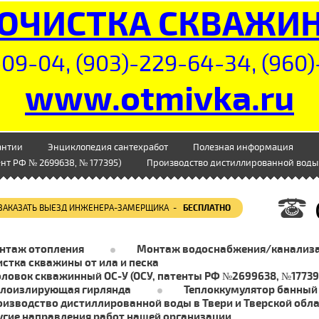
ОЧИСТКА СКВАЖИ
09-04, (903)-229-64-34, (960)
www.otmivka.ru
антии
Энциклопедия сантехработ
Полезная информация
нт РФ № 2699638, № 177395)
Производство дистиллированной воды 
ЗАКАЗАТЬ ВЫЕЗД ИНЖЕНЕРА-ЗАМЕРЩИКА -
БЕСПЛАТНО
нтаж отопления
Монтаж водоснабжения/канализ
стка скважины от ила и песка
оловок скважинный ОС-У (ОСУ, патенты РФ №2699638, №17739
плоизлирующая гирлянда
Теплоккумулятор банный
оизводство дистиллированной воды в Твери и Тверской обл
угие направления работ нашей организации