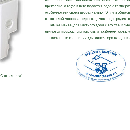
прекрасно, а когда в него подается вода с температ
особенностей своей аэродинамики. Этим и объясн
от жителей многоквартирных домов - ведь радиато
Тем не менее, для частного дома с его стабильн
является прекрасным тепловым прибором, если, ко
Настенные крепления для конвектора входят в к
"Сантехпром"