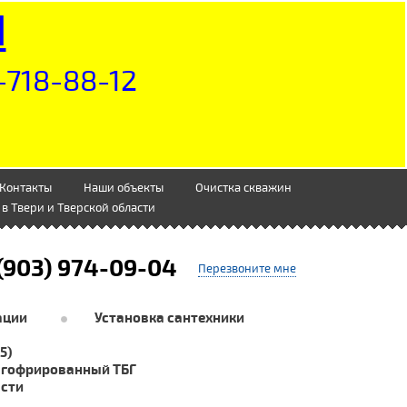
Н
-718-88-12
Контакты
Наши объекты
Очистка скважин
в Твери и Тверской области
(903) 974-09-04
Перезвоните мне
ации
Установка сантехники
5)
 гофрированный ТБГ
асти