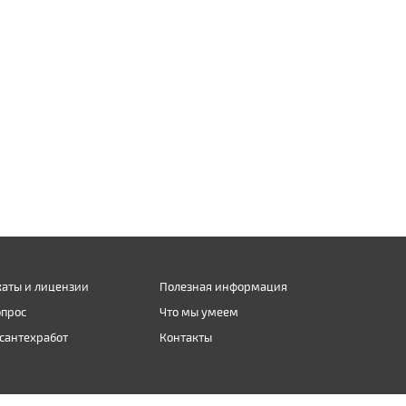
аты и лицензии
Полезная информация
опрос
Что мы умеем
сантехработ
Контакты