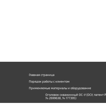
Главная страница
Порядок работы с клиентом
Применяемые материалы и оборудование
Оголовок скважинный ОС-У (ОСУ, патент 
№ 2699638, № 177395)
Производство дистиллированной воды в