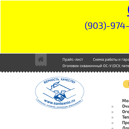
(903)-974-
Прайс-лист
Схема работы и гар
Оголовок скважинный ОС-У (ОСУ, пате
Мо
Очи
Ог
Те
Пр
Др