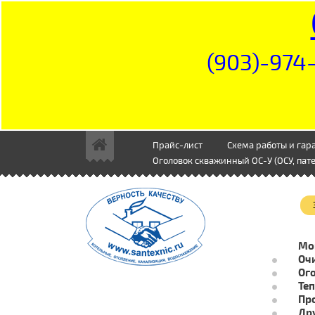
(903)-974-
Прайс-лист
Схема работы и гар
Оголовок скважинный ОС-У (ОСУ, пате
Мо
Очи
Ог
Те
Пр
Др