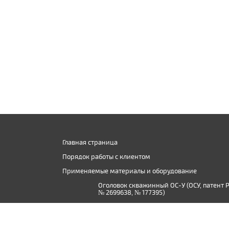
Главная страница
Порядок работы с клиентом
Применяемые материалы и оборудование
Оголовок скважинный ОС-У (ОСУ, патент 
№ 2699638, № 177395)
Производство дистиллированной воды в
Твери и Тверской области