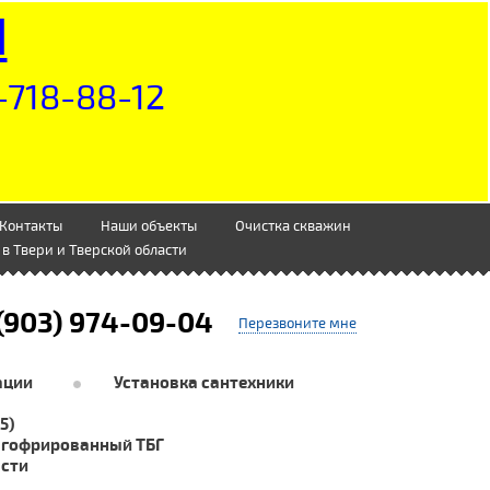
Н
-718-88-12
Контакты
Наши объекты
Очистка скважин
в Твери и Тверской области
(903) 974-09-04
Перезвоните мне
ации
Установка сантехники
5)
 гофрированный ТБГ
асти