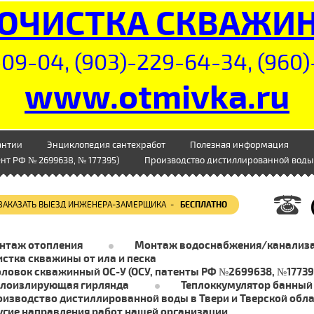
ОЧИСТКА СКВАЖИ
09-04, (903)-229-64-34, (960)
www.otmivka.ru
антии
Энциклопедия сантехработ
Полезная информация
нт РФ № 2699638, № 177395)
Производство дистиллированной воды 
ЗАКАЗАТЬ ВЫЕЗД ИНЖЕНЕРА-ЗАМЕРЩИКА -
БЕСПЛАТНО
нтаж отопления
Монтаж водоснабжения/канализ
стка скважины от ила и песка
оловок скважинный ОС-У (ОСУ, патенты РФ №2699638, №17739
плоизлирующая гирлянда
Теплоккумулятор банный
оизводство дистиллированной воды в Твери и Тверской обл
угие направления работ нашей организации