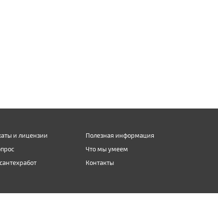
аты и лицензии
Полезная информация
опрос
Что мы умеем
сантехработ
Контакты