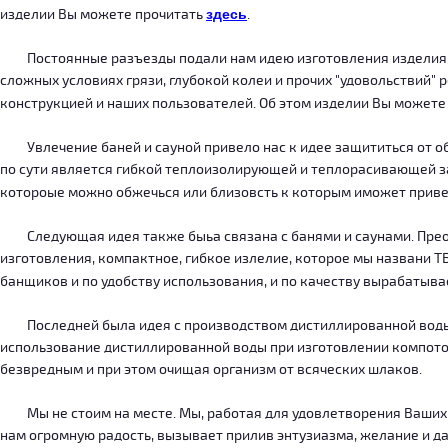
изделии Вы можете прочитать
здесь
.
Постоянные разъезды подали нам идею изготовления изделия, ко
сложных условиях грязи, глубокой колеи и прочих "удовольствий" 
конструкцией и наших пользователей. Об этом изделии Вы можете
Увлечение баней и сауной привело нас к идее защититься от об
по сути является гибкой теплоизолирующей и теплорасивающей зав
котороые можно обжечься или близовсть к которым иможет приве
Следующая идея также быьа связана с банями и саунами. Преодо
изготовления, компактное, гибкое излелие, которое мы названи 
банщиков и по удобству использования, и по качеству вырабатыв
Последней была идея с производством дистиллированной воды, к
использование дистиллированной воды при изготовлении компотов
безвредным и при этом очищая организм от всяческих шлаков.
Мы не стоим на месте. Мы, работая для удовлетворения Ваших ну
нам огромную радость, вызывает прилив энтузиазма, желание и дал