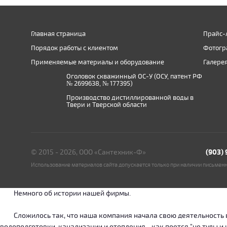
Главная страница
Прайс-
Порядок работы с клиентом
Фотогр
Применяемые материалы и оборудование
Галере
Оголовок скважинный ОС-У (ОСУ, патент РФ
№ 2699638, № 177395)
Производство дистиллированной воды в
Твери и Тверской области
© 2015 - 2026, ООО «Сантехник-Ф»
(903)
Использование материалов сайта допускается только при наличии письмен
Немного об истории нашей фирмы.
Сложилось так, что наша компания начала свою деятельность в о
водоподготовки, канализации и отопления - как поется "не туды 