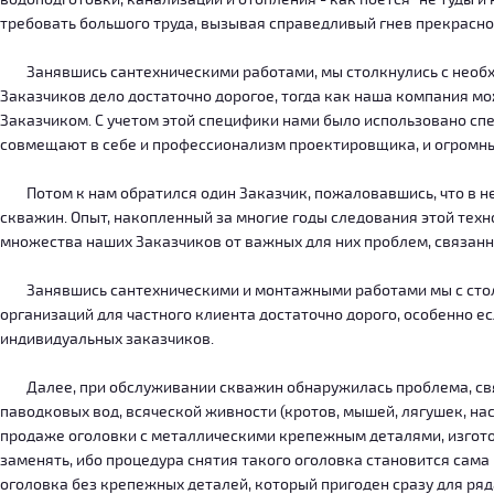
требовать большого труда, вызывая справедливый гнев прекрасн
Занявшись сантехническими работами, мы столкнулись с необход
Заказчиков дело достаточно дорогое, тогда как наша компания м
Заказчиком. С учетом этой специфики нами было использовано сп
совмещают в себе и профессионализм проектировщика, и огромн
Потом к нам обратился один Заказчик, пожаловавшись, что в нег
скважин. Опыт, накопленный за многие годы следования этой тех
множества наших Заказчиков от важных для них проблем, связанн
Занявшись сантехническими и монтажными работами мы с столкн
организаций для частного клиента достаточно дорого, особенно есл
индивидуальных заказчиков.
Далее, при обслуживании скважин обнаружилась проблема, связ
паводковых вод, всяческой живности (кротов, мышей, лягушек, на
продаже оголовки с металлическими крепежным деталями, изготов
заменять, ибо процедура снятия такого оголовка становится сама
оголовка без крепежных деталей, который пригоден сразу для ряда