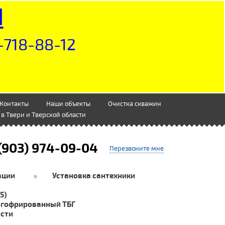
Н
-718-88-12
Контакты
Наши объекты
Очистка скважин
в Твери и Тверской области
(903) 974-09-04
Перезвоните мне
ации
Установка сантехники
5)
 гофрированный ТБГ
асти