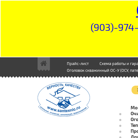
(903)-974-
Прайс-лист
Схема работы и гар
Оголовок скважинный ОС-У (ОСУ, пате
Мо
Очи
Ог
Те
Пр
Др