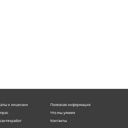
аты и лицензии
Полезная информация
опрос
Что мы умеем
сантехработ
Контакты