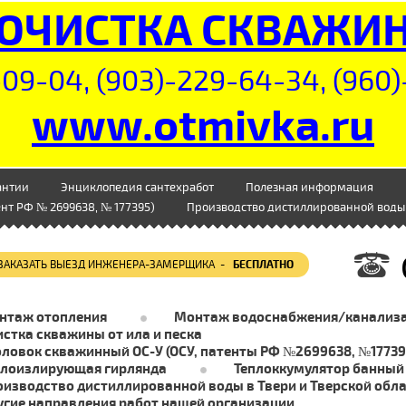
ОЧИСТКА СКВАЖИ
09-04, (903)-229-64-34, (960)
www.otmivka.ru
антии
Энциклопедия сантехработ
Полезная информация
нт РФ № 2699638, № 177395)
Производство дистиллированной воды 
ЗАКАЗАТЬ ВЫЕЗД ИНЖЕНЕРА-ЗАМЕРЩИКА -
БЕСПЛАТНО
нтаж отопления
Монтаж водоснабжения/канализ
стка скважины от ила и песка
оловок скважинный ОС-У (ОСУ, патенты РФ №2699638, №17739
плоизлирующая гирлянда
Теплоккумулятор банный
оизводство дистиллированной воды в Твери и Тверской обл
угие направления работ нашей организации