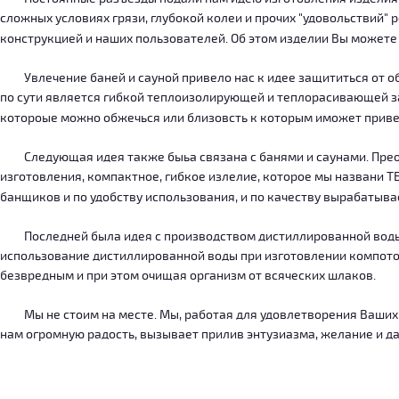
сложных условиях грязи, глубокой колеи и прочих "удовольствий" 
конструкцией и наших пользователей. Об этом изделии Вы можете
Увлечение баней и сауной привело нас к идее защититься от об
по сути является гибкой теплоизолирующей и теплорасивающей зав
котороые можно обжечься или близовсть к которым иможет приве
Следующая идея также быьа связана с банями и саунами. Преодо
изготовления, компактное, гибкое излелие, которое мы названи 
банщиков и по удобству использования, и по качеству вырабатыв
Последней была идея с производством дистиллированной воды, к
использование дистиллированной воды при изготовлении компотов
безвредным и при этом очищая организм от всяческих шлаков.
Мы не стоим на месте. Мы, работая для удовлетворения Ваших ну
нам огромную радость, вызывает прилив энтузиазма, желание и дал