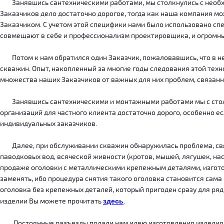
Занявшись сантехническими работами, мы столкнулись с необход
Заказчиков дело достаточно дорогое, тогда как наша компания м
Заказчиком. С учетом этой специфики нами было использовано сп
совмещают в себе и профессионализм проектировщика, и огромн
Потом к нам обратился один Заказчик, пожаловавшись, что в нег
скважин. Опыт, накопленный за многие годы следования этой тех
множества наших Заказчиков от важных для них проблем, связанн
Занявшись сантехническими и монтажными работами мы с столкн
организаций для частного клиента достаточно дорого, особенно есл
индивидуальных заказчиков.
Далее, при обслуживании скважин обнаружилась проблема, связ
паводковых вод, всяческой живности (кротов, мышей, лягушек, на
продаже оголовки с металлическими крепежным деталями, изготов
заменять, ибо процедура снятия такого оголовка становится сама
оголовка без крепежных деталей, который пригоден сразу для ряда
изделии Вы можете прочитать
здесь
.
Постоянные разъезды подали нам идею изготовления изделия, ко