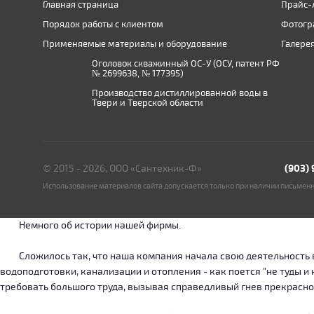
Главная страница
Прайс-
Порядок работы с клиентом
Фотогр
Применяемые материалы и оборудование
Галере
Оголовок скважинный ОС-У (ОСУ, патент РФ
№ 2699638, № 177395)
Производство дистиллированной воды в
Твери и Тверской области
© 2015 - 2026, ООО «Сантехник-Ф»
(903)
Использование материалов сайта допускается только при наличии письмен
Немного об истории нашей фирмы.
Сложилось так, что наша компания начала свою деятельность в о
водоподготовки, канализации и отопления - как поется "не туды 
требовать большого труда, вызывая справедливый гнев прекрасн