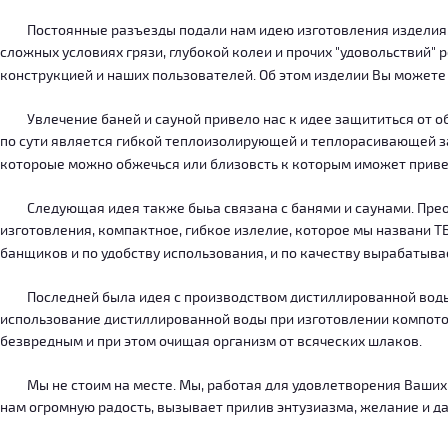
Постоянные разъезды подали нам идею изготовления изделия, ко
сложных условиях грязи, глубокой колеи и прочих "удовольствий" 
конструкцией и наших пользователей. Об этом изделии Вы можете
Увлечение баней и сауной привело нас к идее защититься от об
по сути является гибкой теплоизолирующей и теплорасивающей зав
котороые можно обжечься или близовсть к которым иможет приве
Следующая идея также быьа связана с банями и саунами. Преодо
изготовления, компактное, гибкое излелие, которое мы названи 
банщиков и по удобству использования, и по качеству вырабатыв
Последней была идея с производством дистиллированной воды, к
использование дистиллированной воды при изготовлении компотов
безвредным и при этом очищая организм от всяческих шлаков.
Мы не стоим на месте. Мы, работая для удовлетворения Ваших ну
нам огромную радость, вызывает прилив энтузиазма, желание и дал