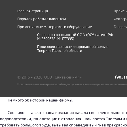
Главная страница
Прайс-
Порядок работы с клиентом
Фотогр
Применяемые материалы и оборудование
Галере
Оголовок скважинный ОС-У (ОСУ, патент РФ
№ 2699638, № 177395)
Производство дистиллированной воды в
Твери и Тверской области
© 2015 - 2026, ООО «Сантехник-Ф»
(903)
Использование материалов сайта допускается только при наличии письмен
Немного об истории нашей фирмы.
Сложилось так, что наша компания начала свою деятельность в о
водоподготовки, канализации и отопления - как поется "не туды 
требовать большого труда, вызывая справедливый гнев прекрасн