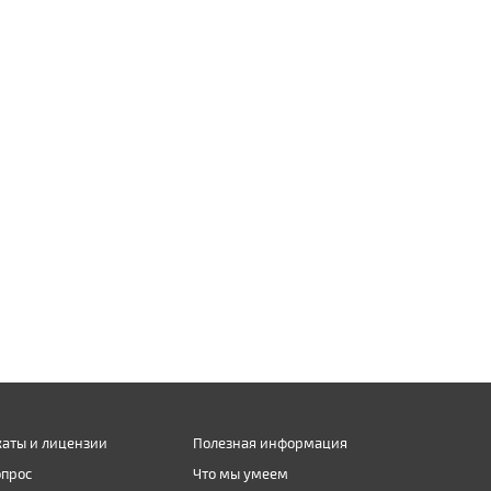
аты и лицензии
Полезная информация
опрос
Что мы умеем