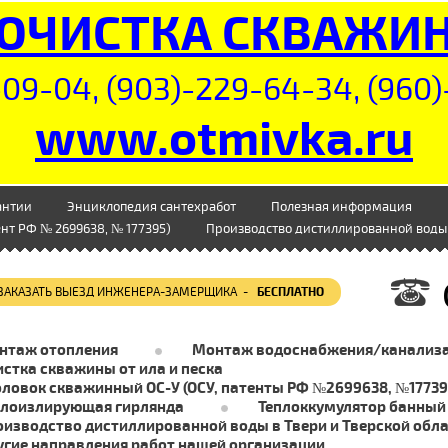
ОЧИСТКА СКВАЖИ
09-04, (903)-229-64-34, (960)
www.otmivka.ru
антии
Энциклопедия сантехработ
Полезная информация
нт РФ № 2699638, № 177395)
Производство дистиллированной воды 
ЗАКАЗАТЬ ВЫЕЗД ИНЖЕНЕРА-ЗАМЕРЩИКА -
БЕСПЛАТНО
нтаж отопления
Монтаж водоснабжения/канализ
стка скважины от ила и песка
оловок скважинный ОС-У (ОСУ, патенты РФ №2699638, №17739
плоизлирующая гирлянда
Теплоккумулятор банный
оизводство дистиллированной воды в Твери и Тверской обл
угие направления работ нашей организации