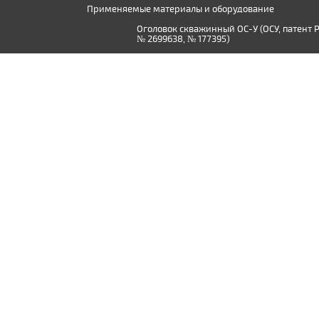
Применяемые материалы и оборудование
Оголовок скважинный ОС-У (ОСУ, патент 
№ 2699638, № 177395)
Производство дистиллированной воды в
Твери и Тверской области
© 2015 - 2026, ООО «Сантехник-Ф»
Использование материалов сайта допускается только при нали
Немного об истории нашей фирмы.
Сложилось так, что наша компания начала свою деятельность в о
канализации и отопления - как поется "не туды и не сюды". Проп
справедливый гнев прекрасной половины общества и сильно порт
Занявшись сантехническими работами, мы столкнулись с необход
достаточно дорогое, тогда как наша компания может предложить 
было использовано специальное (в том числе и авторское) прог