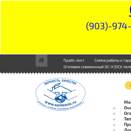
(903)-974-
Прайс-лист
Схема работы и гар
Оголовок скважинный ОС-У (ОСУ, пате
Мо
Очи
Ог
Те
Пр
Др