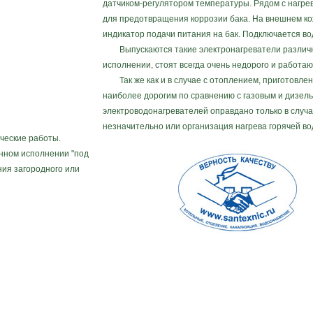
датчиком-регулятором температуры. Рядом с нагр
для предотвращения коррозии бака. На внешнем ко
индикатор подачи питания на бак. Подключается во
Выпускаются такие электронагреватели различного
исполнении, стоят всегда очень недорого и работа
Так же как и в случае с отоплением, приготовлен
наиболее дорогим по сравнению с газовым и дизел
электроводонагревателей оправдано только в случа
незначительно или организация нагрева горячей во
ческие работы.
нном исполнении "под
ния загородного или