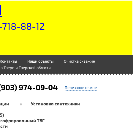
Н
-718-88-12
Контакты
Наши объекты
Очистка скважин
в Твери и Тверской области
(903) 974-09-04
Перезвоните мне
ации
Установка сантехники
5)
 гофрированный ТБГ
асти