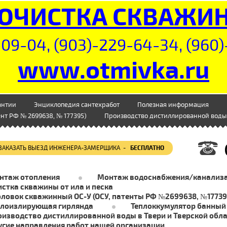
ОЧИСТКА СКВАЖИ
09-04, (903)-229-64-34, (960)
www.otmivka.ru
антии
Энциклопедия сантехработ
Полезная информация
нт РФ № 2699638, № 177395)
Производство дистиллированной воды 
ЗАКАЗАТЬ ВЫЕЗД ИНЖЕНЕРА-ЗАМЕРЩИКА -
БЕСПЛАТНО
нтаж отопления
Монтаж водоснабжения/канализ
стка скважины от ила и песка
оловок скважинный ОС-У (ОСУ, патенты РФ №2699638, №17739
плоизлирующая гирлянда
Теплоккумулятор банный
оизводство дистиллированной воды в Твери и Тверской обл
угие направления работ нашей организации