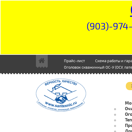
(903)-974-
Прайс-лист
Схема работы и гар
Оголовок скважинный ОС-У (ОСУ, пате
Мо
Очи
Ог
Те
Пр
Др