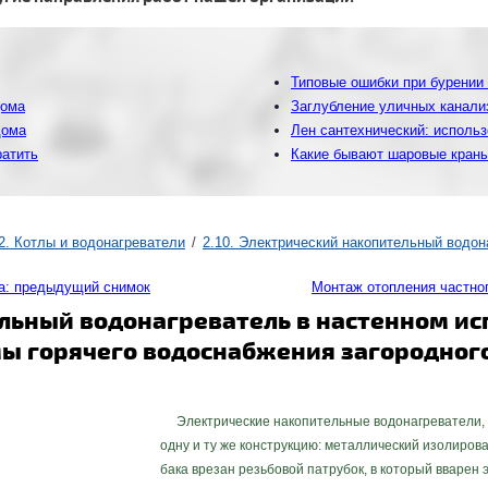
Типовые ошибки при бурении 
дома
Заглубление уличных канализ
дома
Лен сантехнический: использ
ратить
Какие бывают шаровые краны 
2. Котлы и водонагреватели
2.10. Электрический накопительный водон
а: предыдущий снимок
Монтаж отопления частно
льный водонагреватель в настенном исп
ы горячего водоснабжения загородного
Электрические накопительные водонагреватели, в
одну и ту же конструкцию: металлический изолиров
бака врезан резьбовой патрубок, в который вварен