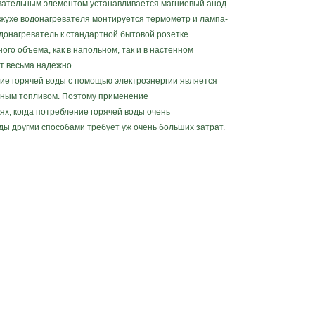
евательным элементом устанавливается магниевый анод
жухе водонагревателя монтируется термометр и лампа-
донагреватель к стандартной бытовой розетке.
 объема, как в напольном, так и в настенном
ют весьма надежно.
ие горячей воды с помощью электроэнергии является
ьным топливом. Поэтому применение
ях, когда потребление горячей воды очень
ды другми способами требует уж очень больших затрат.