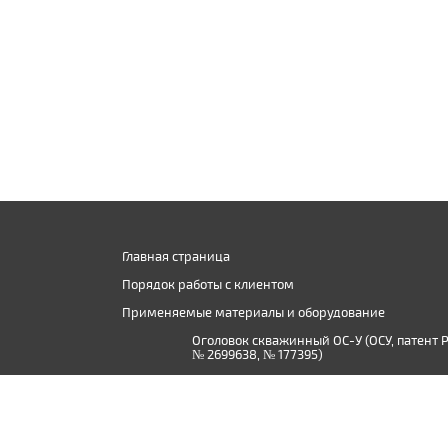
Главная страница
Порядок работы с клиентом
Применяемые материалы и оборудование
Оголовок скважинный ОС-У (ОСУ, патент 
№ 2699638, № 177395)
Производство дистиллированной воды в
Твери и Тверской области