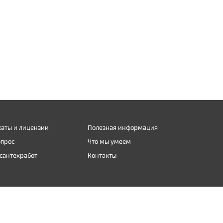
аты и лицензии
Полезная информация
опрос
Что мы умеем
сантехработ
Контакты