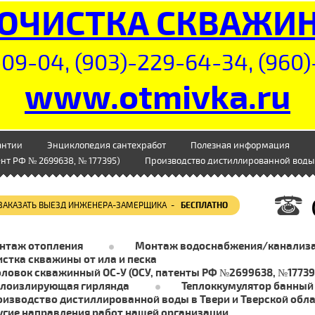
ОЧИСТКА СКВАЖИ
09-04, (903)-229-64-34, (960)
www.otmivka.ru
антии
Энциклопедия сантехработ
Полезная информация
нт РФ № 2699638, № 177395)
Производство дистиллированной воды 
ЗАКАЗАТЬ ВЫЕЗД ИНЖЕНЕРА-ЗАМЕРЩИКА -
БЕСПЛАТНО
нтаж отопления
Монтаж водоснабжения/канализ
стка скважины от ила и песка
оловок скважинный ОС-У (ОСУ, патенты РФ №2699638, №17739
плоизлирующая гирлянда
Теплоккумулятор банный
оизводство дистиллированной воды в Твери и Тверской обл
угие направления работ нашей организации