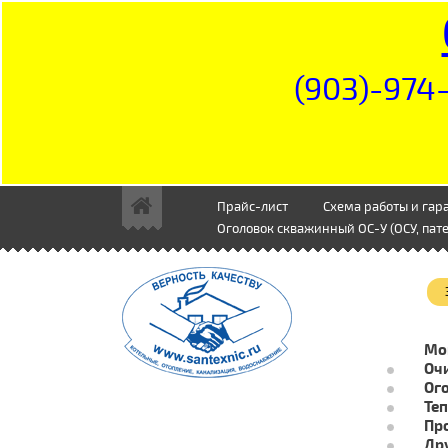
(903)-974-
Прайс-лист
Схема работы и гар
Оголовок скважинный ОС-У (ОСУ, пате
Мо
Очи
Ог
Те
Пр
Др