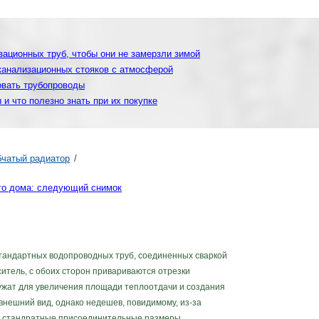
ационных труб, чтобы они не замерзли зимой
канализационных стояков с атмосферой
овать трубопроводы
и что полезно знать при их покупке
бчатый радиатор
го дома: следующий снимок
тандартных водопроводных труб, соединенных сваркой
ситель, с обоих сторон привариваются отрезки
ужат для увеличения площади теплоотдачи и создания
внешний вид, однако недешев, повидимому, из-за
т стандратные присоединительные размеры.