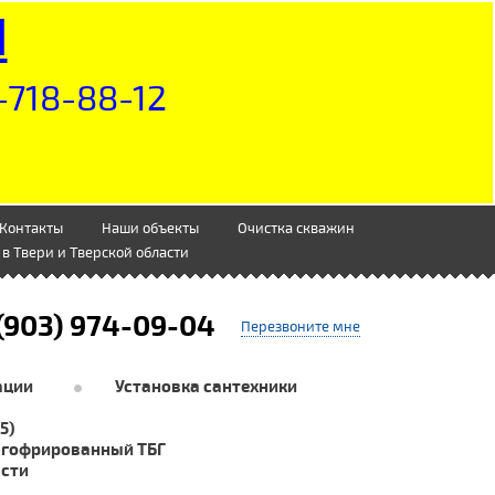
Н
-718-88-12
Контакты
Наши объекты
Очистка скважин
в Твери и Тверской области
(903) 974-09-04
Перезвоните мне
ации
Установка сантехники
5)
 гофрированный ТБГ
асти