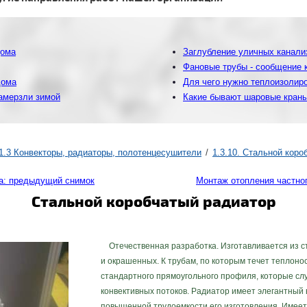
дома
Заглубление уличных канализ
Фановые трубы - сообщение 
дома
Для чего нужно теплоизолир
замерзли зимой
Какие бывают шаровые краны 
1.3 Конвекторы, радиаторы, полотенцесушители
1.3.10. Стальной коро
а: предыдущий снимок
Монтаж отопления частно
Стальной коробчатый радиатор
Отечественная разработка. Изготавливается из с
и окрашенных. К трубам, по которым течет теплоно
стандартного прямоугольного профиля, которые сл
конвективных потоков. Радиатор имеет элегантный 
повышенной трудоемкости его изготовления. Имее