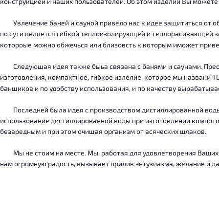
конструкцией и наших пользователей. Об этом изделии Вы можете
Увлечение баней и сауной привело нас к идее защититься от об
по сути является гибкой теплоизолирующей и теплорасивающей зав
котороые можно обжечься или близовсть к которым иможет приве
Следующая идея также быьа связана с банями и саунами. Преодо
изготовления, компактное, гибкое излелие, которое мы названи 
банщиков и по удобству использования, и по качеству вырабатыв
Последней была идея с производством дистиллированной воды, к
использование дистиллированной воды при изготовлении компотов
безвредным и при этом очищая организм от всяческих шлаков.
Мы не стоим на месте. Мы, работая для удовлетворения Ваших ну
нам огромную радость, вызывает прилив энтузиазма, желание и дал