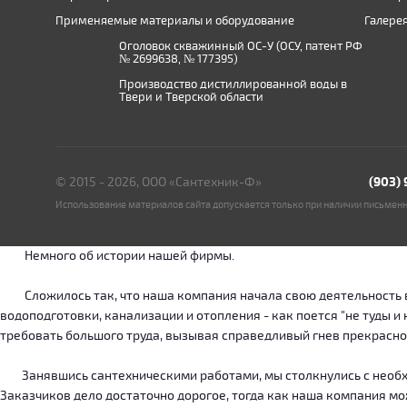
Применяемые материалы и оборудование
Галере
Оголовок скважинный ОС-У (ОСУ, патент РФ
№ 2699638, № 177395)
Производство дистиллированной воды в
Твери и Тверской области
© 2015 - 2026, ООО «Сантехник-Ф»
(903)
Использование материалов сайта допускается только при наличии письмен
Немного об истории нашей фирмы.
Сложилось так, что наша компания начала свою деятельность в о
водоподготовки, канализации и отопления - как поется "не туды 
требовать большого труда, вызывая справедливый гнев прекрасн
Занявшись сантехническими работами, мы столкнулись с необход
Заказчиков дело достаточно дорогое, тогда как наша компания м