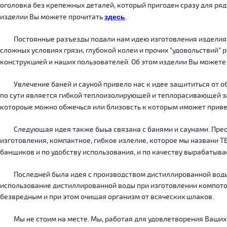
оголовка без крепежных деталей, который пригоден сразу для ряда
изделии Вы можете прочитать
здесь
.
Постоянные разъезды подали нам идею изготовления изделия, ко
сложных условиях грязи, глубокой колеи и прочих "удовольствий" 
конструкцией и наших пользователей. Об этом изделии Вы можете
Увлечение баней и сауной привело нас к идее защититься от об
по сути является гибкой теплоизолирующей и теплорасивающей зав
котороые можно обжечься или близовсть к которым иможет приве
Следующая идея также быьа связана с банями и саунами. Преодо
изготовления, компактное, гибкое излелие, которое мы названи 
банщиков и по удобству использования, и по качеству вырабатыв
Последней была идея с производством дистиллированной воды, к
использование дистиллированной воды при изготовлении компотов
безвредным и при этом очищая организм от всяческих шлаков.
Мы не стоим на месте. Мы, работая для удовлетворения Ваших ну