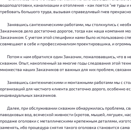
водоподготовки, канализации и отопления - как поется "не туды 
требовать большого труда, вызывая справедливый гнев прекрасн
Занявшись сантехническими работами, мы столкнулись с необход
Заказчиков дело достаточно дорогое, тогда как наша компания м
Заказчиком. С учетом этой специфики нами было использовано сп
совмещают в себе и профессионализм проектировщика, и огромн
Потом к нам обратился один Заказчик, пожаловавшись, что в нег
скважин. Опыт, накопленный за многие годы следования этой тех
множества наших Заказчиков от важных для них проблем, связанн
Занявшись сантехническими и монтажными работами мы с столкн
организаций для частного клиента достаточно дорого, особенно есл
индивидуальных заказчиков.
Далее, при обслуживании скважин обнаружилась проблема, связ
паводковых вод, всяческой живности (кротов, мышей, лягушек, на
продаже оголовки с металлическими крепежным деталями, изготов
заменять, ибо процедура снятия такого оголовка становится сама