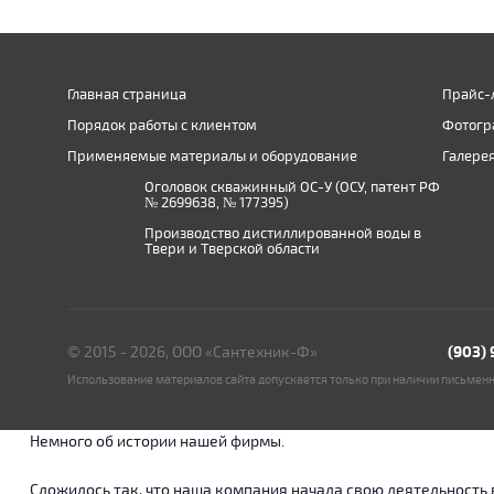
Главная страница
Прайс-
Порядок работы с клиентом
Фотогр
Применяемые материалы и оборудование
Галере
Оголовок скважинный ОС-У (ОСУ, патент РФ
№ 2699638, № 177395)
Производство дистиллированной воды в
Твери и Тверской области
© 2015 - 2026, ООО «Сантехник-Ф»
(903)
Использование материалов сайта допускается только при наличии письмен
Немного об истории нашей фирмы.
Сложилось так, что наша компания начала свою деятельность в о