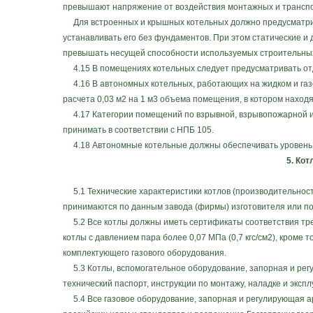
превышают напряжение от воздействия монтажных и транспор
Для встроенных и крышных котельных должно предусматрива
устанавливать его без фундаментов. При этом статические и
превышать несущей способности используемых строительных
4.15 В помещениях котельных следует предусматривать отд
4.16 В автономных котельных, работающих на жидком и газ
расчета 0,03 м2 на 1 м3 объема помещения, в котором находя
4.17 Категории помещений по взрывной, взрывопожарной и 
принимать в соответствии с НПБ 105.
4.18 Автономные котельные должны обеспечивать уровень зв
5. Ко
5.1 Технические характеристики котлов (производительност
принимаются по данным завода (фирмы) изготовителя или п
5.2 Все котлы должны иметь сертификаты соответствия треб
котлы с давлением пара более 0,07 МПа (0,7 кгс/см2), кроме
комплектующего газового оборудования.
5.3 Котлы, вспомогательное оборудование, запорная и регу
технический паспорт, инструкции по монтажу, наладке и эксп
5.4 Все газовое оборудование, запорная и регулирующая а