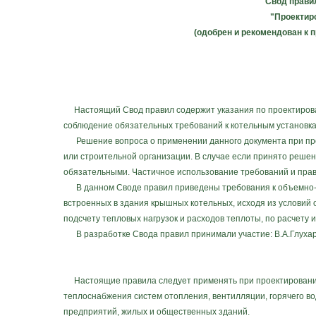
Свод прави
"Проектир
(одобрен и рекомендован к п
Настоящий Свод правил содержит указания по проектирова
соблюдение обязательных требований к котельным установка
Решение вопроса о применении данного документа при прое
или строительной организации. В случае если принято реше
обязательными. Частичное использование требований и прав
В данном Своде правил приведены требования к объемно-п
встроенных в здания крышных котельных, исходя из условий
подсчету тепловых нагрузок и расходов теплоты, по расчету 
В разработке Свода правил принимали участие: В.А.Глухарев
Настоящие правила следует применять при проектировании
теплоснабжения систем отопления, вентилляции, горячего 
предприятий, жилых и общественных зданий.