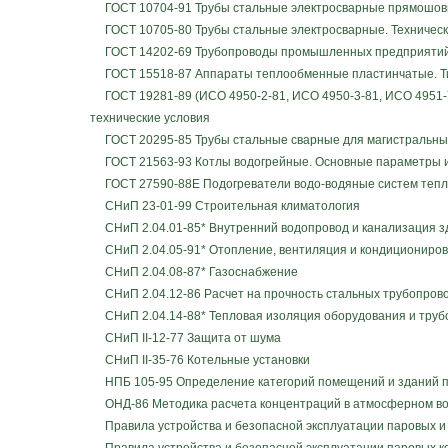
ГОСТ 10704-91 Трубы стальные электросварные прямошов
ГОСТ 10705-80 Трубы стальные электросварные. Техническ
ГОСТ 14202-69 Трубопроводы промышленных предприятий. 
ГОСТ 15518-87 Аппараты теплообменные пластинчатые. Ти
ГОСТ 19281-89 (ИСО 4950-2-81, ИСО 4950-3-81, ИСО 4951-7
технические условия
ГОСТ 20295-85 Трубы стальные сварные для магистральных
ГОСТ 21563-93 Котлы водогрейные. Основные параметры и
ГОСТ 27590-88Е Подогреватели водо-водяные систем тепл
СНиП 23-01-99 Строительная климатология
СНиП 2.04.01-85* Внутренний водопровод и канализация з
СНиП 2.04.05-91* Отопление, вентиляция и кондициониро
СНиП 2.04.08-87* Газоснабжение
СНиП 2.04.12-86 Расчет на прочность стальных трубопров
СНиП 2.04.14-88* Тепловая изоляция оборудования и труб
СНиП II-12-77 Защита от шума
СНиП II-35-76 Котельные установки
НПБ 105-95 Определение категорий помещений и зданий п
ОНД-86 Методика расчета концентраций в атмосферном воз
Правила устройства и безопасной эксплуатации паровых и 