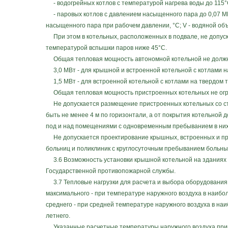
- водогрейных котлов с температурой нагрева воды до 115°
- паровых котлов с давлением насыщенного пара до 0,07 МПа (
насыщенного пара при рабочем давлении, °С; V - водяной объ
При этом в котельных, расположенных в подвале, не допуск
температурой вспышки паров ниже 45°С.
Общая тепловая мощность автономной котельной не долж
3,0 МВт - для крышной и встроенной котельной с котлами н
1,5 МВт - для встроенной котельной с котлами на твердом 
Общая тепловая мощность пристроенных котельных не огр
Не допускается размещение пристроенных котельных со сто
быть не менее 4 м по горизонтали, а от покрытия котельной 
под и над помещениями с одновременным пребыванием в них 
Не допускается проектирование крышных, встроенных и при
больниц и поликлиник с круглосуточным пребыванием больны
3.6 Возможность установки крышной котельной на зданиях 
Государственной противопожарной службы.
3.7 Тепловые нагрузки для расчета и выбора оборудования
максимального - при температуре наружного воздуха в наибо
среднего - при средней температуре наружного воздуха в на
летнего.
Указанные расчетные температуры наружного воздуха прини