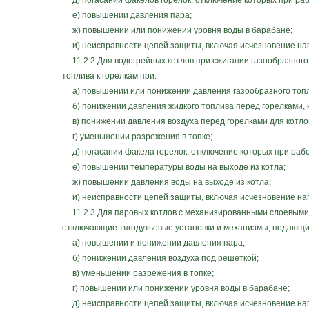
д) погасании факелов горелок, отключение которых при рабо
е) повышении давления пара;
ж) повышении или понижении уровня воды в барабане;
и) неисправности цепей защиты, включая исчезновение на
11.2.2 Для водогрейных котлов при сжигании газообразного
топлива к горелкам при:
а) повышении или понижении давления газообразного топл
б) понижении давления жидкого топлива перед горелками, 
в) понижении давления воздуха перед горелками для котлов
г) уменьшении разрежения в топке;
д) погасании факела горелок, отключение которых при работ
е) повышении температуры воды на выходе из котла;
ж) повышении давления воды на выходе из котла;
и) неисправности цепей защиты, включая исчезновение на
11.2.3 Для паровых котлов с механизированными слоевыми т
отключающие тягодутьевые установки и механизмы, подающие
а) повышении и понижении давления пара;
б) понижении давления воздуха под решеткой;
в) уменьшении разрежения в топке;
г) повышении или понижении уровня воды в барабане;
д) неисправности цепей защиты, включая исчезновение на