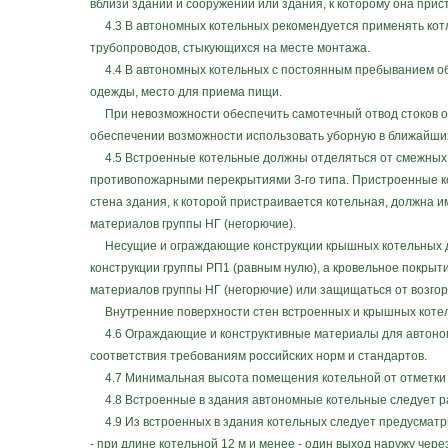
вблизи зданий и сооружений или здания, к которому она прис
4.3 В автономных котельных рекомендуется применять котлы
трубопроводов, стыкующихся на месте монтажа.
4.4 В автономных котельных с постоянным пребыванием об
одежды, место для приема пищи.
При невозможности обеспечить самотечный отвод стоков от 
обеспечении возможности использовать уборную в ближайших 
4.5 Встроенные котельные должны отделяться от смежных 
противопожарными перекрытиями 3-го типа. Пристроенные ко
стена здания, к которой пристраивается котельная, должна и
материалов группы НГ (негорючие).
Несущие и ограждающие конструкции крышных котельных дол
конструкции группы РП1 (равным нулю), а кровельное покрыти
материалов группы НГ (негорючие) или защищаться от возго
Внутренние поверхности стен встроенных и крышных котел
4.6 Ограждающие и конструктивные материалы для автономн
соответствия требованиям российских норм и стандартов.
4.7 Минимальная высота помещения котельной от отметки чи
4.8 Встроенные в здания автономные котельные следует раз
4.9 Из встроенных в здания котельных следует предусматр
- при длине котельной 12 м и менее - один выход наружу чере