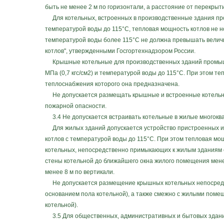
быть не менее 2 м по горизонтали, а расстояние от перекрыт
Для котельных, встроенных в производственные здания пром
температурой воды до 115°С, тепловая мощность котлов не но
температурой воды более 115°С не должна превышать величи
котлов", утвержденными Госгортехнадзором России.
Крышные котельные для производственных зданий промышле
МПа (0,7 кгс/см2) и температурой воды до 115°С. При этом т
теплоснабжения которого она предназначена.
Не допускается размещать крышные и встроенные котельны
пожарной опасности.
3.4 Не допускается встраивать котельные в жилые многокв
Для жилых зданий допускается устройство пристроенных и 
котлов с температурой воды до 115°С. При этом тепловая мо
котельных, непосредственно примыкающих к жилым зданиям с
стены котельной до ближайшего окна жилого помещения мене
менее 8 м по вертикали.
Не допускается размещение крышных котельных непосредс
основанием пола котельной), а также смежно с жилыми помещ
котельной).
3.5 Для общественных, административных и бытовых зданий