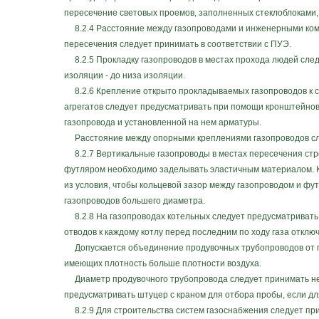
пересечение световых проемов, заполненных стеклоблоками,
8.2.4 Расстояние между газопроводами и инженерными ком
пересечения следует принимать в соответствии с ПУЭ.
8.2.5 Прокладку газопроводов в местах прохода людей следу
изоляции - до низа изоляции.
8.2.6 Крепление открыто прокладываемых газопроводов к ст
агрегатов следует предусматривать при помощи кронштейнов,
газопровода и установленной на нем арматуры.
Расстояние между опорными креплениями газопроводов след
8.2.7 Вертикальные газопроводы в местах пересечения стро
футляром необходимо заделывать эластичным материалом. Ко
из условия, чтобы кольцевой зазор между газопроводом и фу
газопроводов большего диаметра.
8.2.8 На газопроводах котельных следует предусматривать 
отводов к каждому котлу перед последним по ходу газа откл
Допускается объединение продувочных трубопроводов от га
имеющих плотность больше плотности воздуха.
Диаметр продувочного трубопровода следует принимать не 
предусматривать штуцер с краном для отбора пробы, если дл
8.2.9 Для строительства систем газоснабжения следует пр