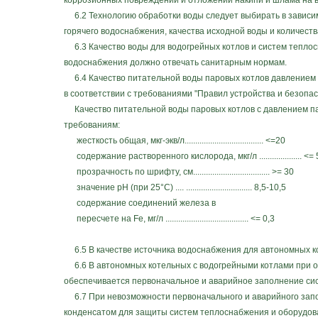
коррозионных повреждений и отложений накипи и шлама на в
6.2 Технологию обработки воды следует выбирать в зависимо
горячего водоснабжения, качества исходной воды и количеств
6.3 Качество воды для водогрейных котлов и систем теплос
водоснабжения должно отвечать санитарным нормам.
6.4 Качество питательной воды паровых котлов давлением па
в соответствии с требованиями "Правил устройства и безопа
Качество питательной воды паровых котлов с давлением пар
требованиям:
жесткость общая, мкг-экв/л..................................... <=20
содержание растворенного кислорода, мкг/л .................... <=
прозрачность по шрифту, см.................................... >= 30
значение рН (при 25°С) .... ............................... 8,5-10,5
содержание соединений железа в
пересчете на Fe, мг/л ....................................... <= 0,3
6.5 В качестве источника водоснабжения для автономных ко
6.6 В автономных котельных с водогрейными котлами при от
обеспечивается первоначальное и аварийное заполнение сис
6.7 При невозможности первоначального и аварийного запол
конденсатом для защиты систем теплоснабжения и оборудова