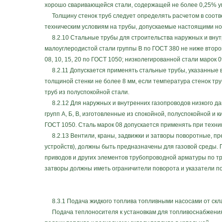
хорошо сваривающейся стали, содержащей не более 0,25% у
Толщину стенок труб следует определять расчетом в соотв
техническим условиям на трубы, допускаемые настоящими н
8.2.10 Стальные трубы для строительства наружных и внутр
малоуглеродистой стали группы В по ГОСТ 380 не ниже второй
08, 10, 15, 20 по ГОСТ 1050; низколегированной стали марок
8.2.11 Допускается применять стальные трубы, указанные в 
толщиной стенки не более 8 мм, если температура стенок тру
труб из полуспокойной стали.
8.2.12 Для наружных и внутренних газопроводов низкого дав
групп А, Б, В, изготовленные из спокойной, полуспокойной и кип
ГОСТ 1050. Сталь марок 08 допускается применять при техни
8.2.13 Вентили, краны, задвижки и затворы поворотные, п
устройств), должны быть предназначены для газовой среды. 
приводов и других элементов трубопроводной арматуры по т
затворы должны иметь ограничители поворота и указатели по
8.3.1 Подача жидкого топлива топливными насосами от скла
Подача теплоносителя к установкам для топливоснабжения 