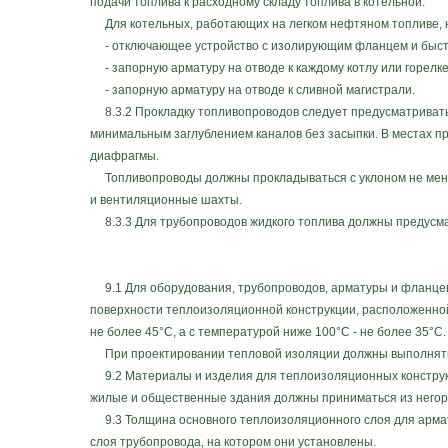
подачи топлива к расходному складу топлива в котельной.
Для котельных, работающих на легком нефтяном топливе, н
- отключающее устройство с изолирующим фланцем и быстр
- запорную арматуру на отводе к каждому котлу или горелке
- запорную арматуру на отводе к сливной магистрали.
8.3.2 Прокладку топливопроводов следует предусматривать
минимальным заглублением каналов без засыпки. В местах п
диафрагмы.
Топливопроводы должны прокладываться с уклоном не менее
и вентиляционные шахты.
8.3.3 Для трубопроводов жидкого топлива должны предусма
9.1 Для оборудования, трубопроводов, арматуры и фланце
поверхности теплоизоляционной конструкции, расположенной
не более 45°С, а с температурой ниже 100°С - не более 35°С.
При проектировании тепловой изоляции должны выполнять
9.2 Материалы и изделия для теплоизоляционных конструкц
жилые и общественные здания должны приниматься из негор
9.3 Толщина основного теплоизоляционного слоя для арма
слоя трубопровода, на котором они установлены.