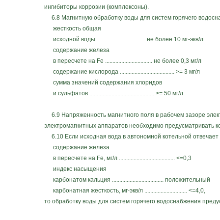
ингибиторы коррозии (комплексоны).
6.8 Магнитную обработку воды для систем горячего водосн
жесткость общая
исходной воды ................................. не более 10 мг-экв/л
содержание железа
в пересчете на Fe ................................ не более 0,3 мг/л
содержание кислорода ..................................... >= 3 мг/л
сумма значений содержания хлоридов
и сульфатов ............................................ >= 50 мг/л.
6.9 Напряженность магнитного поля в рабочем зазоре элект
электромагнитных аппаратов необходимо предусматривать ко
6.10 Если исходная вода в автономной котельной отвечает
содержание железа
в пересчете на Fe, мг/л ...................................... <=0,3
индекс насыщения
карбонатом кальция ................................... положительный
карбонатная жесткость, мг-экв/л ............................. <=4,0,
то обработку воды для систем горячего водоснабжения преду