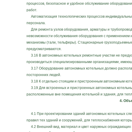
процессов, безопасное и удобное обслуживание оборудован
работ.
Автоматизация технологических процессов индивидуальных
персонала.
Для ремонта узлов оборудования, арматуры и трубопроводо
невозможности обслуживания оборудования с применением и
механизмы (тали, тельферы). Стационарные грузоподъемные
предусматриваются.
3.16 В автономных котельных ремонтные участки не предус
производиться специализированными организациями, имеющи
3.17 Оборудование автономных котельных должно располаг
посторонних людей.
3.18 К отдельно стоящим и пристроенным автономным коте
3.19 Для встроенных и пристроенных автономных котельных
расположенные вне помещения котельной и здания, для теп
4. Объ
4.1 При проектировании зданий автономных котельных следу
правил тех зданий и сооружений, для теплоснабжения котор
4.2 Внешний вид, материал и цвет наружных ограждающих к