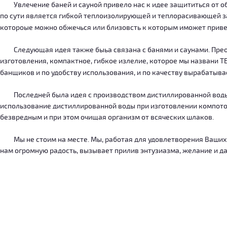
Увлечение баней и сауной привело нас к идее защититься от об
по сути является гибкой теплоизолирующей и теплорасивающей зав
котороые можно обжечься или близовсть к которым иможет приве
Следующая идея также быьа связана с банями и саунами. Преодо
изготовления, компактное, гибкое излелие, которое мы названи 
банщиков и по удобству использования, и по качеству вырабатыв
Последней была идея с производством дистиллированной воды, к
использование дистиллированной воды при изготовлении компотов
безвредным и при этом очищая организм от всяческих шлаков.
Мы не стоим на месте. Мы, работая для удовлетворения Ваших ну
нам огромную радость, вызывает прилив энтузиазма, желание и дал