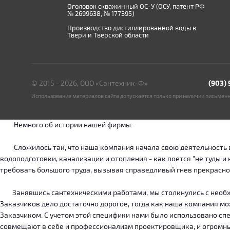
Оголовок скважинный ОС-У (ОСУ, патент РФ
№ 2699638, № 177395)
Производство дистиллированной воды в
Твери и Тверской области
© 2015 - 2026, ООО «Сантехник-Ф»
(903)
Использование материалов сайта допускается только при наличии письмен
Немного об истории нашей фирмы.
Сложилось так, что наша компания начала свою деятельность в о
водоподготовки, канализации и отопления - как поется "не туды 
требовать большого труда, вызывая справедливый гнев прекрасн
Занявшись сантехническими работами, мы столкнулись с необход
Заказчиков дело достаточно дорогое, тогда как наша компания м
Заказчиком. С учетом этой специфики нами было использовано сп
совмещают в себе и профессионализм проектировщика, и огромн