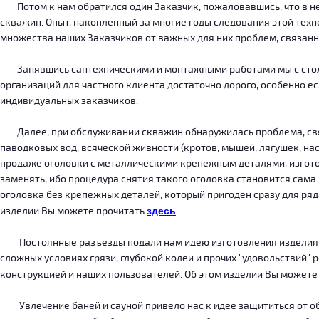
Потом к нам обратился один Заказчик, пожаловавшись, что в нег
скважин. Опыт, накопленный за многие годы следования этой тех
множества наших Заказчиков от важных для них проблем, связанн
Занявшись сантехническими и монтажными работами мы с столкн
организаций для частного клиента достаточно дорого, особенно есл
индивидуальных заказчиков.
Далее, при обслуживании скважин обнаружилась проблема, связ
паводковых вод, всяческой живности (кротов, мышей, лягушек, на
продаже оголовки с металлическими крепежным деталями, изготов
заменять, ибо процедура снятия такого оголовка становится сама
оголовка без крепежных деталей, который пригоден сразу для ряда
изделии Вы можете прочитать
здесь
.
Постоянные разъезды подали нам идею изготовления изделия, ко
сложных условиях грязи, глубокой колеи и прочих "удовольствий" 
конструкцией и наших пользователей. Об этом изделии Вы можете
Увлечение баней и сауной привело нас к идее защититься от об