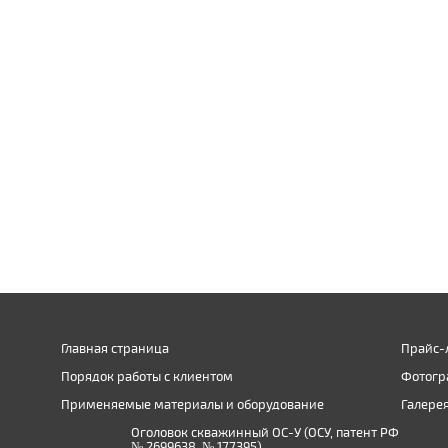
Главная страница
Прайс-
Порядок работы с клиентом
Фотогр
Применяемые материалы и оборудование
Галере
Оголовок скважинный ОС-У (ОСУ, патент РФ
№ 2699638, № 177395)