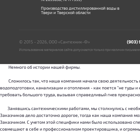
Производство дистиллированной воды в
Твери и Тверской области
© 2015 - 2026, ООО «Сантехник-Ф»
(903)
Использование материалов сайта допускается только при наличии письмен
Немного об истории нашей фирмы.
Сложилось так, что наша компания начала свою деятельность в о
водоподготовки, канализации и отопления - как поется "не туды 
требовать большого труда, вызывая справедливый гнев прекрасн
Занявшись сантехническими работами, мы столкнулись с необход
Заказчиков дело достаточно дорогое, тогда как наша компания м
Заказчиком. С учетом этой специфики нами было использовано сп
совмещают в себе и профессионализм проектировщика, и огромн