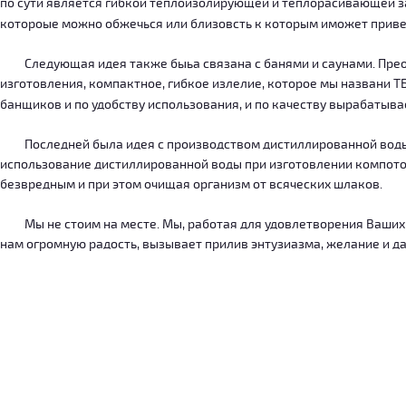
по сути является гибкой теплоизолирующей и теплорасивающей зав
котороые можно обжечься или близовсть к которым иможет приве
Следующая идея также быьа связана с банями и саунами. Преодо
изготовления, компактное, гибкое излелие, которое мы названи 
банщиков и по удобству использования, и по качеству вырабатыв
Последней была идея с производством дистиллированной воды, к
использование дистиллированной воды при изготовлении компотов
безвредным и при этом очищая организм от всяческих шлаков.
Мы не стоим на месте. Мы, работая для удовлетворения Ваших ну
нам огромную радость, вызывает прилив энтузиазма, желание и дал