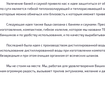
Увлечение баней и сауной привело нас к идее защититься от об
по сути является гибкой теплоизолирующей и теплорасивающей зав
котороые можно обжечься или близовсть к которым иможет приве
Следующая идея также быьа связана с банями и саунами. Преодо
изготовления, компактное, гибкое излелие, которое мы названи 
банщиков и по удобству использования, и по качеству вырабатыв
Последней была идея с производством дистиллированной воды, к
использование дистиллированной воды при изготовлении компотов
безвредным и при этом очищая организм от всяческих шлаков.
Мы не стоим на месте. Мы, работая для удовлетворения Ваших ну
нам огромную радость, вызывает прилив энтузиазма, желание и дал