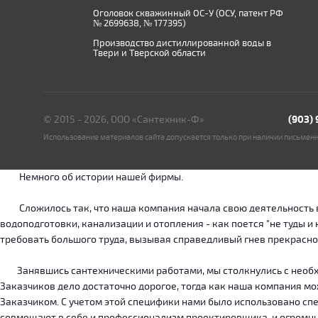
Оголовок скважинный ОС-У (ОСУ, патент РФ
№ 2699638, № 177395)
Производство дистиллированной воды в
Твери и Тверской области
© 2015 - 2026, ООО «Сантехник-Ф»
(903)
Использование материалов сайта допускается только при наличии письмен
Немного об истории нашей фирмы.
Сложилось так, что наша компания начала свою деятельность в о
водоподготовки, канализации и отопления - как поется "не туды 
требовать большого труда, вызывая справедливый гнев прекрасн
Занявшись сантехническими работами, мы столкнулись с необход
Заказчиков дело достаточно дорогое, тогда как наша компания м
Заказчиком. С учетом этой специфики нами было использовано сп
совмещают в себе и профессионализм проектировщика, и огромн