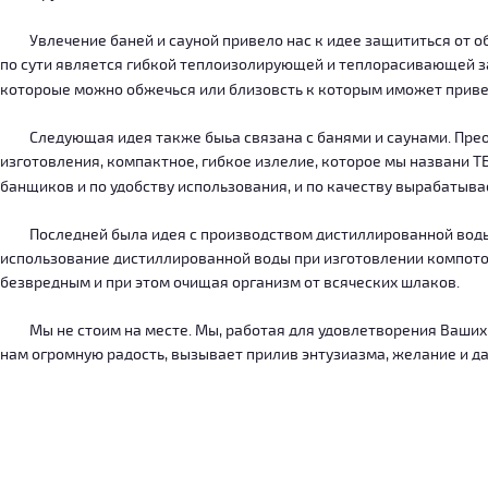
Увлечение баней и сауной привело нас к идее защититься от об
по сути является гибкой теплоизолирующей и теплорасивающей зав
котороые можно обжечься или близовсть к которым иможет приве
Следующая идея также быьа связана с банями и саунами. Преодо
изготовления, компактное, гибкое излелие, которое мы названи 
банщиков и по удобству использования, и по качеству вырабатыв
Последней была идея с производством дистиллированной воды, к
использование дистиллированной воды при изготовлении компотов
безвредным и при этом очищая организм от всяческих шлаков.
Мы не стоим на месте. Мы, работая для удовлетворения Ваших ну
нам огромную радость, вызывает прилив энтузиазма, желание и дал