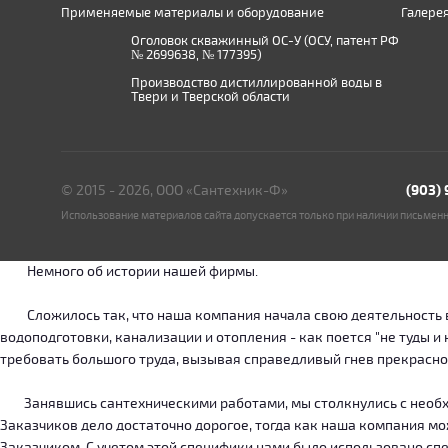
Применяемые материалы и оборудование
Галере
Оголовок скважинный ОС-У (ОСУ, патент РФ
№ 2699638, № 177395)
Производство дистиллированной воды в
Твери и Тверской области
© 2015 - 2026, ООО «Сантехник-Ф»
(903)
Использование материалов сайта допускается только при наличии письмен
Немного об истории нашей фирмы.
Сложилось так, что наша компания начала свою деятельность в о
водоподготовки, канализации и отопления - как поется "не туды 
требовать большого труда, вызывая справедливый гнев прекрасн
Занявшись сантехническими работами, мы столкнулись с необход
Заказчиков дело достаточно дорогое, тогда как наша компания м
Заказчиком. С учетом этой специфики нами было использовано сп