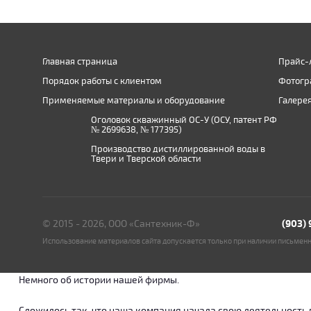
Главная страница
Прайс-
Порядок работы с клиентом
Фотогр
Применяемые материалы и оборудование
Галере
Оголовок скважинный ОС-У (ОСУ, патент РФ
№ 2699638, № 177395)
Производство дистиллированной воды в
Твери и Тверской области
© 2015 - 2026, ООО «Сантехник-Ф»
(903)
Использование материалов сайта допускается только при наличии письмен
Немного об истории нашей фирмы.
Сложилось так, что наша компания начала свою деятельность в о