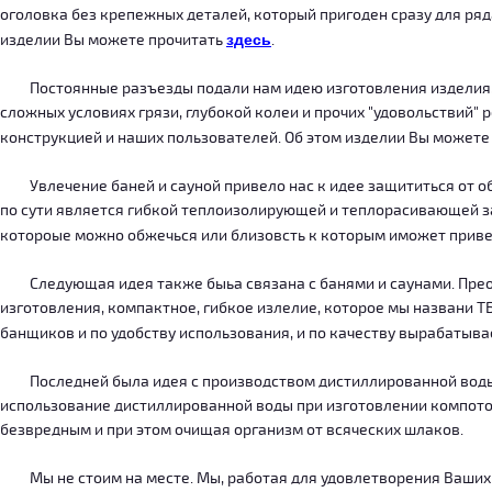
оголовка без крепежных деталей, который пригоден сразу для ряда
изделии Вы можете прочитать
здесь
.
Постоянные разъезды подали нам идею изготовления изделия, ко
сложных условиях грязи, глубокой колеи и прочих "удовольствий" 
конструкцией и наших пользователей. Об этом изделии Вы можете
Увлечение баней и сауной привело нас к идее защититься от об
по сути является гибкой теплоизолирующей и теплорасивающей зав
котороые можно обжечься или близовсть к которым иможет приве
Следующая идея также быьа связана с банями и саунами. Преодо
изготовления, компактное, гибкое излелие, которое мы названи 
банщиков и по удобству использования, и по качеству вырабатыв
Последней была идея с производством дистиллированной воды, к
использование дистиллированной воды при изготовлении компотов
безвредным и при этом очищая организм от всяческих шлаков.
Мы не стоим на месте. Мы, работая для удовлетворения Ваших ну