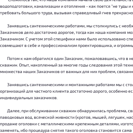
водоподготовки, канализации и отопления - как поется "не туды 
требовать большого труда, вызывая справедливый гнев прекрасн
Занявшись сантехническими работами, мы столкнулись с необход
Заказчиков дело достаточно дорогое, тогда как наша компания м
Заказчиком. С учетом этой специфики нами было использовано сп
совмещают в себе и профессионализм проектировщика, и огромн
Потом к нам обратился один Заказчик, пожаловавшись, что в нег
скважин. Опыт, накопленный за многие годы следования этой тех
множества наших Заказчиков от важных для них проблем, связанн
Занявшись сантехническими и монтажными работами мы с столкн
организаций для частного клиента достаточно дорого, особенно есл
индивидуальных заказчиков.
Далее, при обслуживании скважин обнаружилась проблема, связ
паводковых вод, всяческой живности (кротов, мышей, лягушек, на
продаже оголовки с металлическими крепежным деталями, изготов
заменять, ибо процедура снятия такого оголовка становится сама