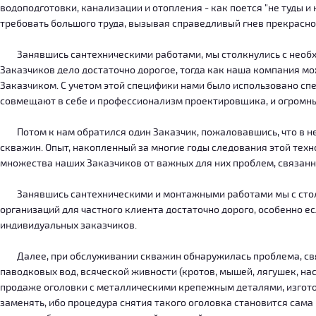
водоподготовки, канализации и отопления - как поется "не туды 
требовать большого труда, вызывая справедливый гнев прекрасн
Занявшись сантехническими работами, мы столкнулись с необход
Заказчиков дело достаточно дорогое, тогда как наша компания м
Заказчиком. С учетом этой специфики нами было использовано сп
совмещают в себе и профессионализм проектировщика, и огромн
Потом к нам обратился один Заказчик, пожаловавшись, что в нег
скважин. Опыт, накопленный за многие годы следования этой тех
множества наших Заказчиков от важных для них проблем, связанн
Занявшись сантехническими и монтажными работами мы с столкн
организаций для частного клиента достаточно дорого, особенно есл
индивидуальных заказчиков.
Далее, при обслуживании скважин обнаружилась проблема, связ
паводковых вод, всяческой живности (кротов, мышей, лягушек, на
продаже оголовки с металлическими крепежным деталями, изготов
заменять, ибо процедура снятия такого оголовка становится сама