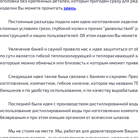
оголовка без крепежных деталей, который пригоден сразу для ряда
изделии Вы можете прочитать
здесь
.
Постоянные разъезды подали нам идею изготовления изделия, ко
сложных условиях грязи, глубокой колеи и прочих "удовольствий" 
конструкцией и наших пользователей. Об этом изделии Вы можете
Увлечение баней и сауной привело нас к идее защититься от об
по сути является гибкой теплоизолирующей и теплорасивающей зав
котороые можно обжечься или близовсть к которым иможет приве
Следующая идея также быьа связана с банями и саунами. Преодо
изготовления, компактное, гибкое излелие, которое мы названи 
банщиков и по удобству использования, и по качеству вырабатыв
Последней была идея с производством дистиллированной воды, к
использование дистиллированной воды при изготовлении компотов
безвредным и при этом очищая организм от всяческих шлаков.
Мы не стоим на месте. Мы, работая для удовлетворения Ваших ну
нам огромную радость, вызывает прилив энтузиазма, желание и дал