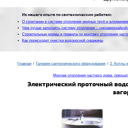
Из нашего опыта по сантехническим работам:
О сочетании в системе отопления медных труб и алюминие
Чем лучше заполнять систему отопления – «незамерзайкой
Строительные нормы и правила по монтажу отопления част
Как происходит очистка водоносной скважины
Главная
Галерея сантехнического оборудования
2. Котлы 
Монтаж отопления частного дома: преды
Электрический проточный вод
заго