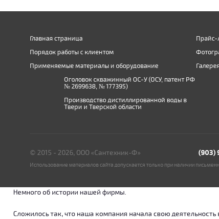
Главная страница
Прайс-
Порядок работы с клиентом
Фотогр
Применяемые материалы и оборудование
Галере
Оголовок скважинный ОС-У (ОСУ, патент РФ
№ 2699638, № 177395)
Производство дистиллированной воды в
Твери и Тверской области
© 2015 - 2026, ООО «Сантехник-Ф»
(903)
Использование материалов сайта допускается только при наличии письмен
Немного об истории нашей фирмы.
Сложилось так, что наша компания начала свою деятельность в о