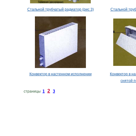
Стальной трубчатый радиатор (рис 3)
Стальной труб
Конвектор в настенном исполнении
Конвектор в н
снятой 
2
1
3
страницы