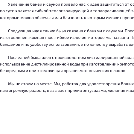
Увлечение баней и сауной привело нас к идее защититься от об
по сути является гибкой теплоизолирующей и теплорасивающей зав
котороые можно обжечься или близовсть к которым иможет приве
Следующая идея также быьа связана с банями и саунами. Преодо
изготовления, компактное, гибкое излелие, которое мы названи 
банщиков и по удобству использования, и по качеству вырабатыв
Последней была идея с производством дистиллированной воды, к
использование дистиллированной воды при изготовлении компотов
безвредным и при этом очищая организм от всяческих шлаков.
Мы не стоим на месте. Мы, работая для удовлетворения Ваших ну
нам огромную радость, вызывает прилив энтузиазма, желание и дал