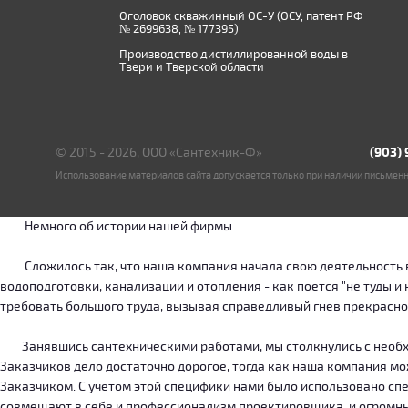
Оголовок скважинный ОС-У (ОСУ, патент РФ
№ 2699638, № 177395)
Производство дистиллированной воды в
Твери и Тверской области
© 2015 - 2026, ООО «Сантехник-Ф»
(903)
Использование материалов сайта допускается только при наличии письмен
Немного об истории нашей фирмы.
Сложилось так, что наша компания начала свою деятельность в о
водоподготовки, канализации и отопления - как поется "не туды 
требовать большого труда, вызывая справедливый гнев прекрасн
Занявшись сантехническими работами, мы столкнулись с необход
Заказчиков дело достаточно дорогое, тогда как наша компания м
Заказчиком. С учетом этой специфики нами было использовано сп
совмещают в себе и профессионализм проектировщика, и огромн